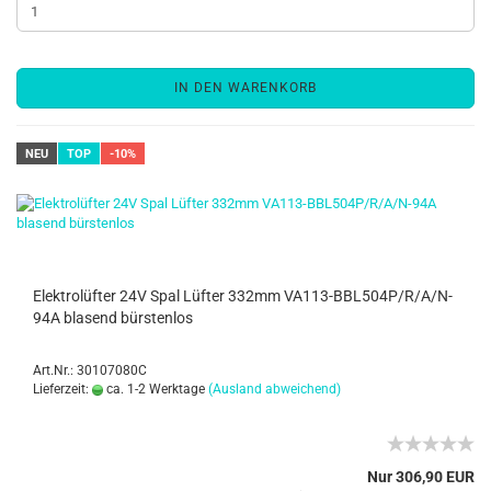
IN DEN WARENKORB
NEU
TOP
-10%
Elektrolüfter 24V Spal Lüfter 332mm VA113-BBL504P/R/A/N-
94A blasend bürstenlos
Art.Nr.: 30107080C
Lieferzeit:
ca. 1-2 Werktage
(Ausland abweichend)
Nur 306,90 EUR