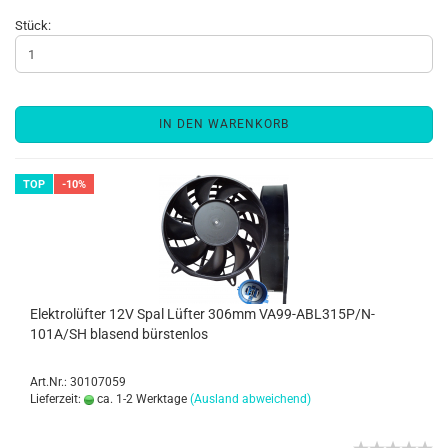
Stück:
IN DEN WARENKORB
TOP
-10%
Elektrolüfter 12V Spal Lüfter 306mm VA99-ABL315P/N-
101A/SH blasend bürstenlos
Art.Nr.: 30107059
Lieferzeit:
ca. 1-2 Werktage
(Ausland abweichend)