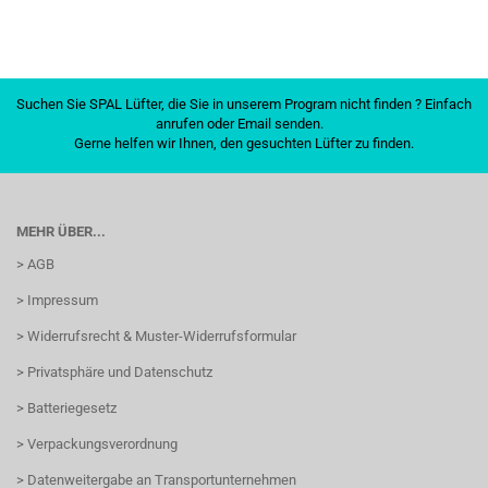
Suchen Sie SPAL Lüfter, die Sie in unserem Program nicht finden ? Einfach
anrufen oder Email senden.
Gerne helfen wir Ihnen, den gesuchten Lüfter zu finden.
MEHR ÜBER...
> AGB
> Impressum
> Widerrufsrecht & Muster-Widerrufsformular
> Privatsphäre und Datenschutz
> Batteriegesetz
> Verpackungsverordnung
> Datenweitergabe an Transportunternehmen