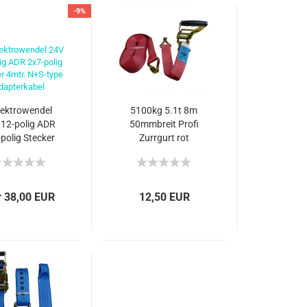
-9%
lektrowendel
5100kg 5.1t 8m
 12-polig ADR
50mmbreit Profi
polig Stecker
Zurrgurt rot
tr. N+S-type
Spanngurt
apterkabel
StandardRatsche
EN12195-2
 38,00 EUR
12,50 EUR