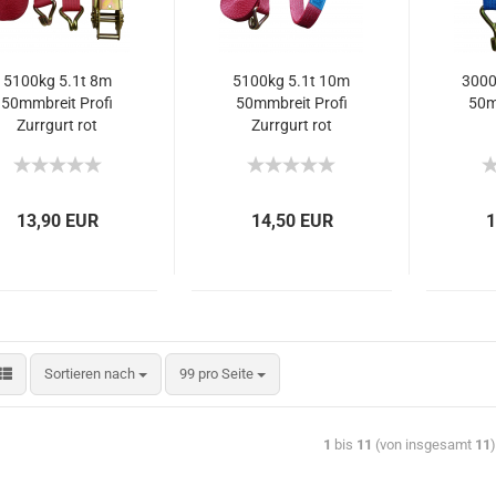
5100kg 5.1t 8m
5100kg 5.1t 10m
3000
50mmbreit Profi
50mmbreit Profi
50m
Zurrgurt rot
Zurrgurt rot
Spanngurt ERGO-
Spanngurt
Auto
Ratsche EN12195-
StandardRatsche
m
2
EN12195-2
Sta
E
13,90 EUR
14,50 EUR
1
Sortieren nach
99 pro Seite
1
bis
11
(von insgesamt
11