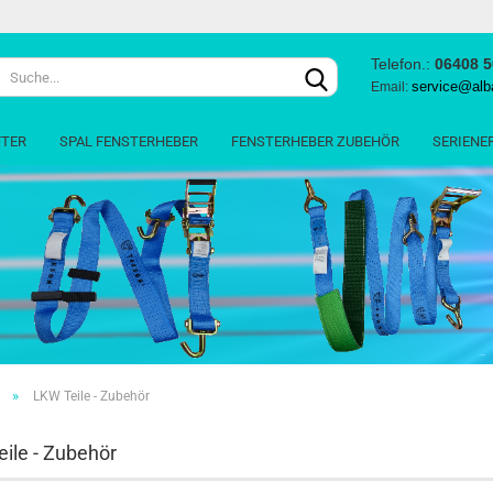
Telefon.:
06408 
Lieferland
service@alb
Email:
FTER
SPAL FENSTERHEBER
FENSTERHEBER ZUBEHÖR
SERIENE
Konto e
Passwo
»
LKW Teile - Zubehör
ile - Zubehör