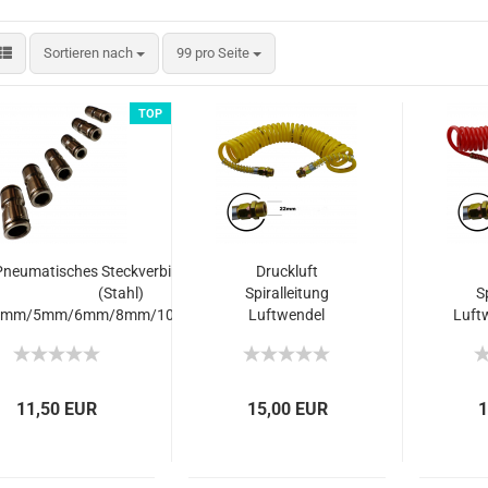
Sortieren nach
99 pro Seite
TOP
Pneumatisches Steckverbindungs-Set
Druckluft
(Stahl)
Spiralleitung
S
4mm/5mm/6mm/8mm/10mm/12mm
Luftwendel
Luftw
Airfl.gelb 22mm
rot 
6m lang flexiblem
Polyurethan
P
11,50 EUR
15,00 EUR
1