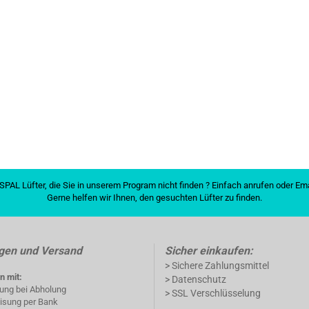
SPAL Lüfter, die Sie in unserem Program nicht finden ? Einfach anrufen oder E
Gerne helfen wir Ihnen, den gesuchten Lüfter zu finden.
gen und Versand
Sicher einkaufen:
> Sichere Zahlungsmittel
n mit:
> Datenschutz
lung bei Abholung
> SSL Verschlüsselung
isung per Bank