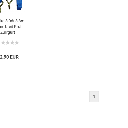
kg 3,06t 3,3m
m breit Profi
Zurrgurt
transport blau
it Schlaufe
ndardRatsche
N 12195-2
2,90 EUR
1
)