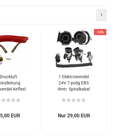
1
-14%
Druckluft
1 Elektrowendel
piralleitung
24V 7-polig EBS
endel Airflexl.
4mtr. Spiralkabel
22mm 6m lang
Adapterkabel
flexiblem
Anhängerkabel
olyurethan
5,00 EUR
Nur 29,00 EUR