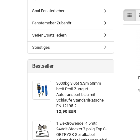
Spal Fensterheber
Fensterheber Zubehör
SerienErsatzFedern
Sonstiges
Bestseller
3000kg 3,06t 3,3m 50mm
breit Profi Zurrgurt
Autotransport blau mit
Schlaufe StandardRatsche
EN 12195-2
12,90 EUR
1 Elektrowendel 4,5mtr.
24Volt Stecker 7 polig Typ S-
OBTRYSK Spiralkabel