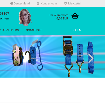
Deutschland
Kundenlogin
Merkzettel
503107
Ihr Warenkorb
ach.eu
0,00 EUR
RSATZFEDERN
SONSTIGES
SUCHEN
rstellen
rt vergessen?