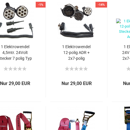
-1%
-14%
1 Elektrowendel
1 Elektrowendel
1 E
4,5mtr. 24Volt
12-polig ADR +
24V
tecker 7 polig Typ
2x7-polig
2x7-
S-OBTRYSK
Kunststoff Stecker
4m
Spiralkabel
4mtr. N+S-type
Ad
Adapterkabel
Anhängerkabel
Nur 29,00 EUR
Nur 29,00 EUR
Nur