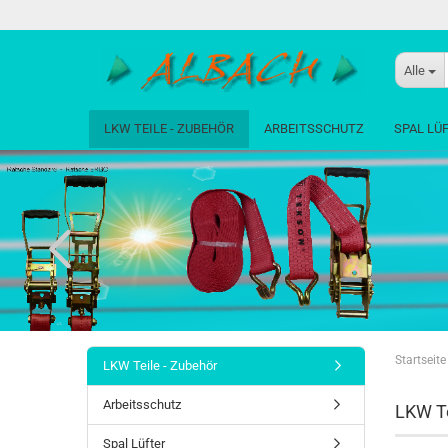
Alle
LKW TEILE - ZUBEHÖR
ARBEITSSCHUTZ
SPAL LÜ
Startseite
LKW Teile - Zubehör
Arbeitsschutz
LKW Te
Spal Lüfter