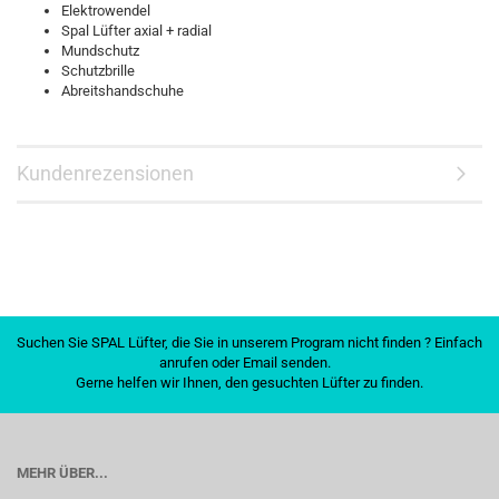
Elektrowendel
Spal Lüfter axial + radial
Mundschutz
Schutzbrille
Abreitshandschuhe
Kundenrezensionen
Suchen Sie SPAL Lüfter, die Sie in unserem Program nicht finden ? Einfach
anrufen oder Email senden.
Gerne helfen wir Ihnen, den gesuchten Lüfter zu finden.
MEHR ÜBER...