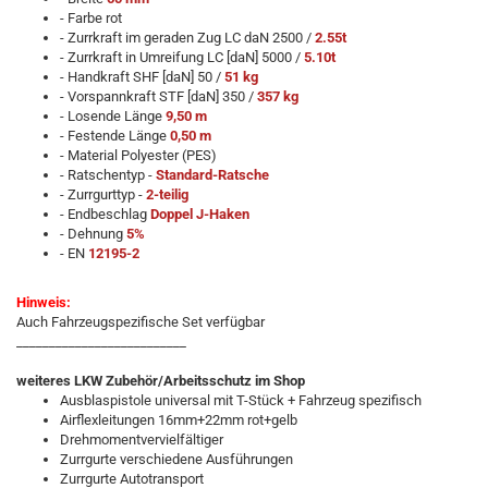
- Farbe rot
- Zurrkraft im geraden Zug LC daN 2500 /
2.55t
- Zurrkraft in Umreifung LC [daN] 5000 /
5.10t
- Handkraft SHF [daN] 50 /
51 kg
- Vorspannkraft STF [daN] 350 /
357 kg
- Losende Länge
9,50 m
- Festende Länge
0,50 m
- Material Polyester (PES)
- Ratschentyp -
Standard-Ratsche
- Zurrgurttyp -
2-teilig
- Endbeschlag
Doppel J-Haken
- Dehnung
5%
- EN
12195-2
Hinweis:
Auch Fahrzeugspezifische Set verfügbar
__________________________
weiteres LKW Zubehör/Arbeitsschutz im Shop
Ausblaspistole universal mit T-Stück + Fahrzeug spezifisch
Airflexleitungen 16mm+22mm rot+gelb
Drehmomentvervielfältiger
Zurrgurte verschiedene Ausführungen
Zurrgurte Autotransport