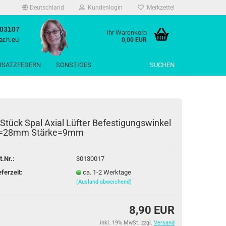
Deutschland
Kundenlogin
Merkzettel
503107
Ihr Warenkorb
ach.eu
0,00 EUR
RSATZFEDERN
SONSTIGES
SUCHEN
 Stück Spal Axial Lüfter Befestigungswinkel
=28mm Stärke=9mm
rstellen
t.Nr.:
30130017
rt vergessen?
eferzeit:
ca. 1-2 Werktage
(Ausland abweichend)
8,90 EUR
inkl. 19% MwSt. zzgl.
Versand