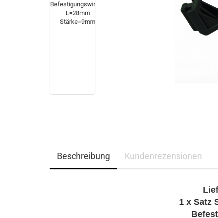
Beschreibung
Kundenrezensionen
Lie
1 x Satz 
Befes