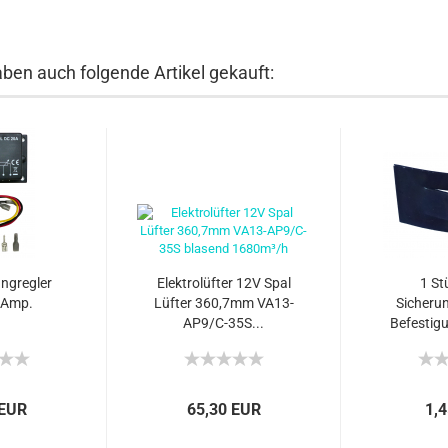
aben auch folgende Artikel gekauft:
ngregler
Elektrolüfter 12V Spal
1 St
 Amp.
Lüfter 360,7mm VA13-
Sicherun
AP9/C-35S...
Befestigu
 EUR
65,30 EUR
1,