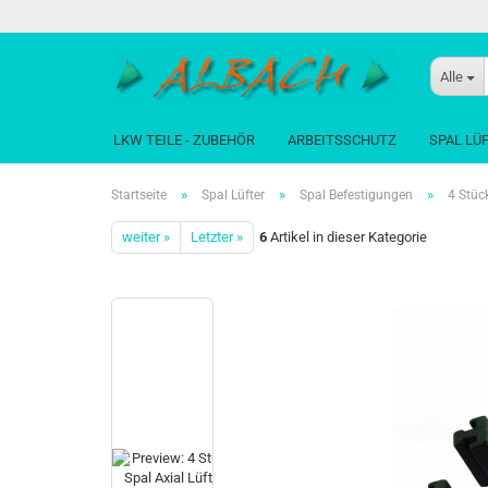
Alle
LKW TEILE - ZUBEHÖR
ARBEITSSCHUTZ
SPAL LÜ
»
»
»
Startseite
Spal Lüfter
Spal Befestigungen
4 Stüc
weiter »
Letzter »
6
Artikel in dieser Kategorie