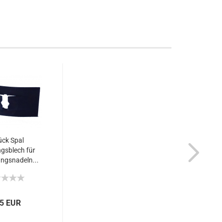
ück Spal
gsblech für
ngsnadeln...
45 EUR