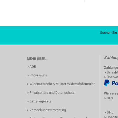
Suchen Sie 
Zahlun
MEHR ÜBER...
> AGB
Zahlunge
> Barzah
> Impressum
> Überwe
> Widerrufsrecht & Muster-Widerrufsformular
> Privatsphäre und Datenschutz
Wir vers
> GLS
> Batteriegesetz
> Verpackungsverordnung
> DHL
> Spediti