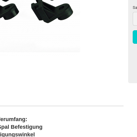
Sa
Sa
ferumfang:
Spal Befestigung
tigungswinkel