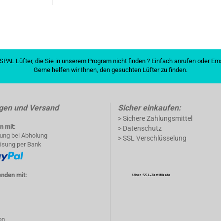
SPAL Lüfter, die Sie in unserem Program nicht finden ? Einfach anrufen oder E
Gerne helfen wir Ihnen, den gesuchten Lüfter zu finden.
gen und Versand
Sicher einkaufen:
> Sichere Zahlungsmittel
n mit:
> Datenschutz
lung bei Abholung
> SSL Verschlüsselung
isung per Bank
enden mit:
Über SSL-Zertifikate
on