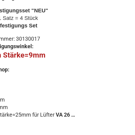
stigungsset "NEU"
1 Satz = 4 Stück
festigungs Set
ummer: 30130017
igungswinkel:
 Stärke=9mm
hop:
mm
5mm
ärke=25mm für Lüfter
VA 26 …