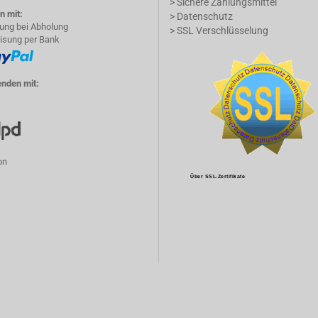
> Sichere Zahlungsmittel
n mit:
> Datenschutz
lung bei Abholung
> SSL Verschlüsselung
isung per Bank
enden mit:
on
Über SSL-Zertifikate