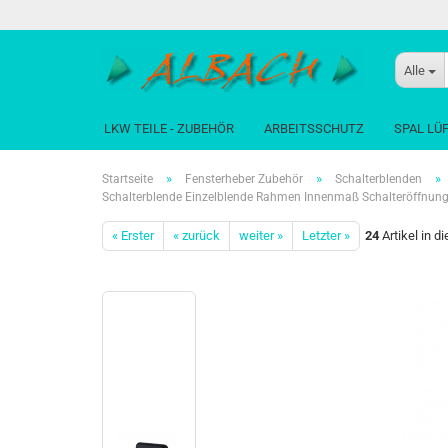
Alle
LKW TEILE - ZUBEHÖR
ARBEITSSCHUTZ
SPAL LÜ
»
»
»
Startseite
Fensterheber Zubehör
Schalterblenden
Schalterblende Einzelblende Rahmen Innenmaß Schalteröffn
« Erster
« zurück
weiter »
Letzter »
24
Artikel in d