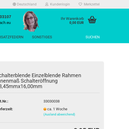
Deutschland
Kundenlogin
Merkzettel
503107
Ihr Warenkorb
ach.eu
0,00 EUR
RSATZFEDERN
SONSTIGES
SUCHEN
chalterblende Einzelblende Rahmen
nnenmaß Schalteröffnung
rstellen
8,45mmx16,00mm
rt vergessen?
t.Nr.:
33030038
eferzeit:
ca. 1 Woche
(Ausland abweichend)