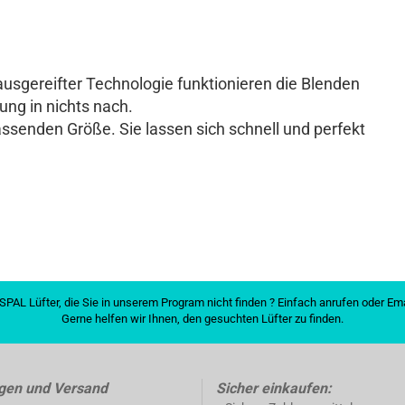
s­gereifter Tech­nologie funk­tionieren die Blenden
tung in nichts nach.
passenden Größe. Sie lassen sich schnell und per­fekt
SPAL Lüfter, die Sie in unserem Program nicht finden ? Einfach anrufen oder E
Gerne helfen wir Ihnen, den gesuchten Lüfter zu finden.
gen und Versand
Sicher einkaufen: