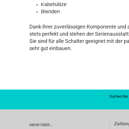
Kabelsätze
Blenden
Dank ihrer zuver­lässigen Kom­ponente und au
stets per­fekt und stehen der Serien­aus­stat
Sie sind für alle Schalter ge­eignet mit der 
sehr gut ein­bauen.
Suchen Sie 
Zahlun
MEHR ÜBER...