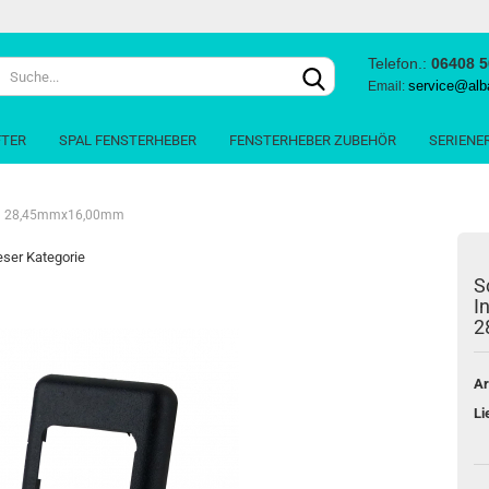
Telefon.:
06408 
Lieferland
service@alb
Email:
FTER
SPAL FENSTERHEBER
FENSTERHEBER ZUBEHÖR
SERIENE
ung 28,45mmx16,00mm
ieser Kategorie
S
I
Konto e
2
Passwo
Ar
Li