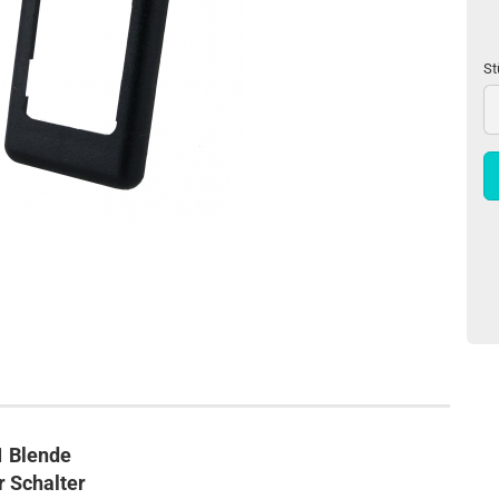
St
St
1 Blende
r Schalter