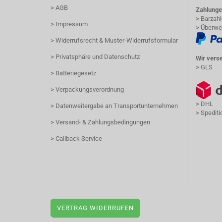
> AGB
Zahlunge
> Barzah
> Impressum
> Überwe
> Widerrufsrecht & Muster-Widerrufsformular
> Privatsphäre und Datenschutz
Wir vers
> GLS
> Batteriegesetz
> Verpackungsverordnung
> DHL
> Datenweitergabe an Transportunternehmen
> Spediti
> Versand- & Zahlungsbedingungen
> Callback Service
VERTRAG WIDERRUFEN