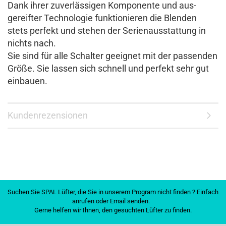
Dank ihrer zuver­lässigen Kom­ponente und aus­
gereifter Tech­nologie funk­tionieren die Blenden
stets per­fekt und stehen der Serien­aus­stattung in
nichts nach.
Sie sind für alle Schalter ge­eignet mit der passenden
Größe. Sie lassen sich schnell und per­fekt sehr gut
ein­bauen.
Kundenrezensionen
Suchen Sie SPAL Lüfter, die Sie in unserem Program nicht finden ? Einfach
anrufen oder Email senden.
Gerne helfen wir Ihnen, den gesuchten Lüfter zu finden.