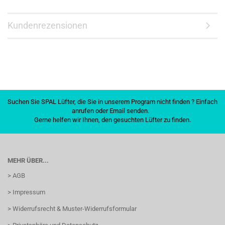
Kundenrezensionen
Suchen Sie SPAL Lüfter, die Sie in unserem Program nicht finden ? Einfach
anrufen oder Email senden.
Gerne helfen wir Ihnen, den gesuchten Lüfter zu finden.
MEHR ÜBER...
> AGB
> Impressum
> Widerrufsrecht & Muster-Widerrufsformular