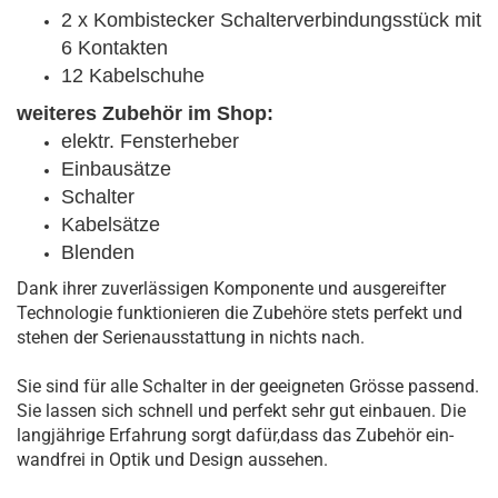
2 x Kombistecker Schalter­ver­bindungs­stück mit
6 Kontakten
12 Kabelschuhe
weiteres Zubehör im Shop:
elektr. Fensterheber
Einbausätze
Schalter
Kabelsätze
Blenden
Dank ihrer zu­ver­lässigen Kom­ponente und aus­gereifter
Tech­nologie funk­tionieren die Zubehöre stets perfekt und
stehen der Serien­aus­stattung in nichts nach.
Sie sind für alle Schalter in der ge­eigneten Grösse passend.
Sie lassen sich schnell und perfekt sehr gut ein­bauen. Die
lang­jährige Er­fahrung sorgt dafür,dass das Zu­behör ein­
wand­frei in Optik und Design aus­sehen.