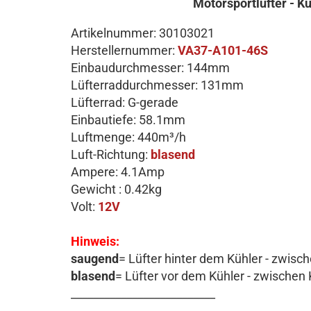
Motorsportlüfter - Kü
Artikelnummer: 30103021
Herstellernummer:
VA37-A101-46S
Einbaudurchmesser: 144mm
Lüfterraddurchmesser: 131mm
Lüfterrad: G-gerade
Einbautiefe: 58.1mm
Luftmenge: 440m³/h
Luft-Richtung:
blasend
Ampere: 4.1Amp
Gewicht : 0.42kg
Volt:
12V
Hinweis:
saugend
= Lüfter hinter dem Kühler - zwisc
blasend
= Lüfter vor dem Kühler - zwischen K
__________________________