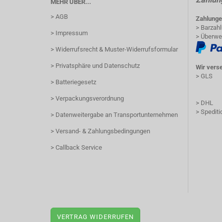
MEHR ÜBER...
> AGB
Zahlunge
> Barzah
> Impressum
> Überwe
> Widerrufsrecht & Muster-Widerrufsformular
> Privatsphäre und Datenschutz
Wir vers
> GLS
> Batteriegesetz
> Verpackungsverordnung
> DHL
> Spediti
> Datenweitergabe an Transportunternehmen
> Versand- & Zahlungsbedingungen
> Callback Service
VERTRAG WIDERRUFEN