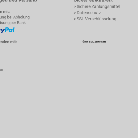
> Sichere Zahlungsmittel
n mit:
> Datenschutz
lung bei Abholung
> SSL Verschlüsselung
isung per Bank
enden mit:
Über SSL-Zertifikate
on