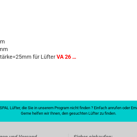
mm
5mm
ärke=25mm für Lüfter
VA 26 …
SPAL Lüfter, die Sie in unserem Program nicht finden ? Einfach anrufen oder E
Gerne helfen wir Ihnen, den gesuchten Lüfter zu finden.
gen und Versand
Sicher einkaufen: