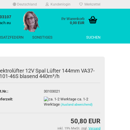
Deutschland
Kundenlogin
Merkzettel
503107
Ihr Warenkorb
ach.eu
0,00 EUR
RSATZFEDERN
SONSTIGES
SUCHEN
lektrolüfter 12V Spal Lüfter 144mm VA37-
101-46S blasend 440m³/h
rstellen
t.Nr.:
30103021
rt vergessen?
eferzeit:
ca. 1-2
Werktage
(Ausland abweichend)
50,80 EUR
inkl. 19% MwSt. zzgl.
Versand