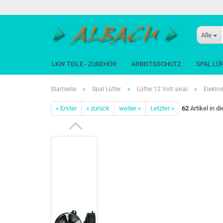
Alle
LKW TEILE - ZUBEHÖR
ARBEITSSCHUTZ
SPAL LÜ
»
»
»
Startseite
Spal Lüfter
Lüfter 12 Volt axial
Elektr
« Erster
« zurück
weiter »
Letzter »
62
Artikel in d