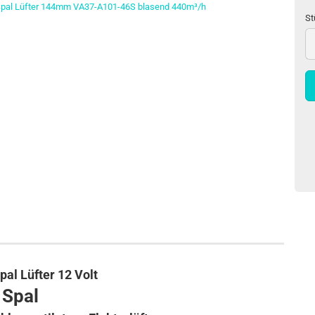
St
St
Spal Lüfter 12 Volt
Spal